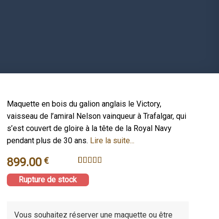
Maquette en bois du galion anglais le Victory,
vaisseau de l’amiral Nelson vainqueur à Trafalgar, qui
s’est couvert de gloire à la tête de la Royal Navy
pendant plus de 30 ans.
Lire la suite...
899.00
€
Noté
2
5
sur 5
Rupture de stock
basé sur
notations
client
Vous souhaitez réserver une maquette ou être