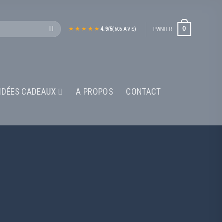
0
PANIER
4.9/5
(605 AVIS)
IDÉES CADEAUX
A PROPOS
CONTACT