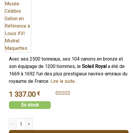
Avec ses 2500 tonneaux, ses 104 canons en bronze et
son équipage de 1200 hommes, le
Soleil Royal
a été de
1669 à 1692 l’un des plus prestigieux navires-amiraux du
royaume de France.
Lire la suite...
1 337.00
€
Noté
15
4.8
En stock
sur 5 basé
sur
notations
client
quantité de SOLEIL ROYAL (1669) - Vaisseau de 1er rang - 104 