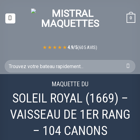
Passer
au
0
contenu
4.9/5
(605 AVIS)
Recherche
pour :
MAQUETTE DU
SOLEIL ROYAL (1669) –
VAISSEAU DE 1ER RANG
– 104 CANONS