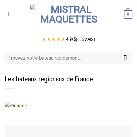
Passer
au
0
contenu
4.9/5
(605 AVIS)
Recherche
pour :
Les bateaux régionaux de France